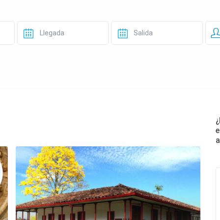
¿
e
a