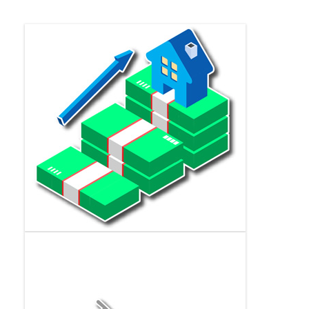
Rendimiento garantizado de
propiedades
Administramos tu propiedad garantizando el
rendimiento significativo de tus finanzas.
Renta de botes
Nuestra renta de botes exclusiva en Cartagena para