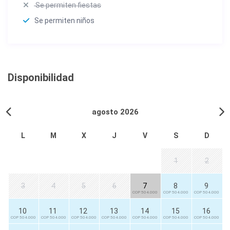
Se permiten fiestas
Se permiten niños
Disponibilidad
agosto 2026
L
M
X
J
V
S
D
1
2
3
4
5
6
7
8
9
COP 504.000
COP 504.000
COP 504.000
10
11
12
13
14
15
16
COP 504.000
COP 504.000
COP 504.000
COP 504.000
COP 504.000
COP 504.000
COP 504.000