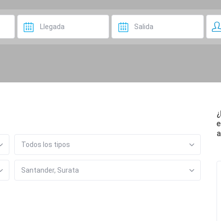
¿
e
a
Todos los tipos
Santander, Surata