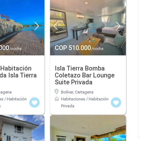
000
COP 510.000
/noche
/noche
 Habitación
Isla Tierra Bomba
a Isla Tierra
Coletazo Bar Lounge
Suite Privada
tagena
Bolívar
,
Cartagena
es
/
Habitación
Habitaciones
/
Habitación
a
Privada