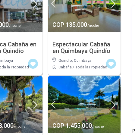
000
COP 135.000
/noche
/noche
aca Cabaña en
Espectacular Cabaña
 Quindío
en Quimbaya Quindío
imbaya
Quindío
,
Quimbaya
oda la Propiedad
Cabaña
/
Toda la Propiedad
3.000
COP 1.455.000
/noche
/noche
P