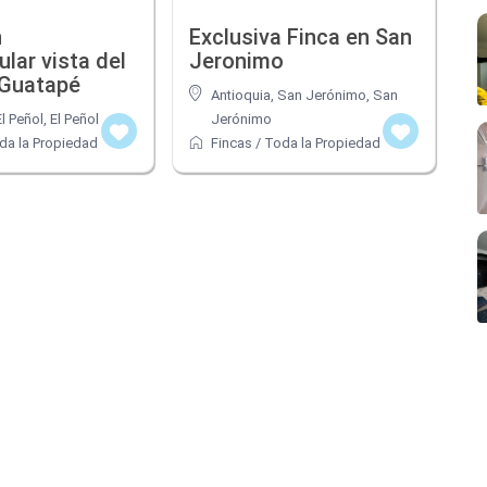
n
Exclusiva Finca en San
lar vista del
Jeronimo
 Guatapé
Antioquia, San Jerónimo
,
San
El Peñol
,
El Peñol
Jerónimo
da la Propiedad
Fincas
/
Toda la Propiedad