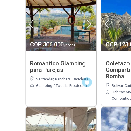
COP 306.000
COP 123.
/noche
Romántico Glamping
Coletazo
para Parejas
Compartid
Bomba
Santander, Barichara
,
Barichara
Glamping
/
Toda la Propiedad
Bolívar
,
Car
Habitacion
Compartid