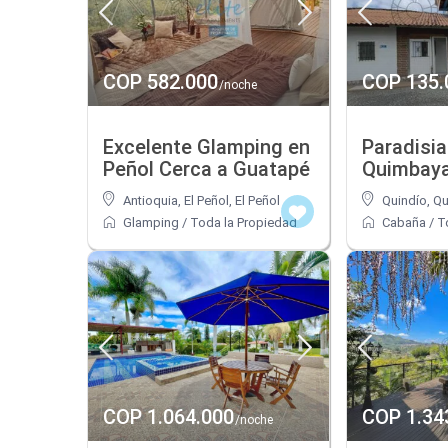
COP 582.000
COP 135.
/noche
Excelente Glamping en
Paradisi
Peñol Cerca a Guatapé
Quimbaya
Antioquia, El Peñol
,
El Peñol
Quindío
,
Qu
Glamping
/
Toda la Propiedad
Cabaña
/
T
COP 1.064.000
COP 1.34
/noche