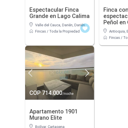
Espectacular Finca
Finca co
Grande en Lago Calima
espectacu
Peñol en
Valle del Cauca, Darién
,
Darién
Fincas
/
Toda la Propiedad
Antioquia, 
Fincas
/
To
COP 714.000
/noche
Apartamento 1901
Murano Elite
Bolívar
,
Cartagena