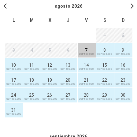
agosto 2026
L
M
X
J
V
S
D
1
2
3
4
5
6
7
8
9
COP 503.000
COP 503.000
COP 503.000
10
11
12
13
14
15
16
COP 503.000
COP 503.000
COP 503.000
COP 503.000
COP 503.000
COP 503.000
COP 503.000
17
18
19
20
21
22
23
COP 503.000
COP 503.000
COP 503.000
COP 503.000
COP 503.000
COP 503.000
COP 503.000
24
25
26
27
28
29
30
COP 503.000
COP 503.000
COP 503.000
COP 503.000
COP 503.000
COP 503.000
COP 503.000
31
COP 503.000
septiembre 2026