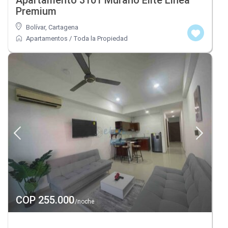
Premium
Bolívar
,
Cartagena
Apartamentos
/
Toda la Propiedad
COP 255.000
/noche