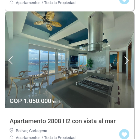
Apartamentos
/
Toda la Propiedad
COP 1.050.000
/noche
Apartamento 2808 H2 con vista al mar
Bolívar
,
Cartagena
Apartamentos
/
Toda la Propiedad