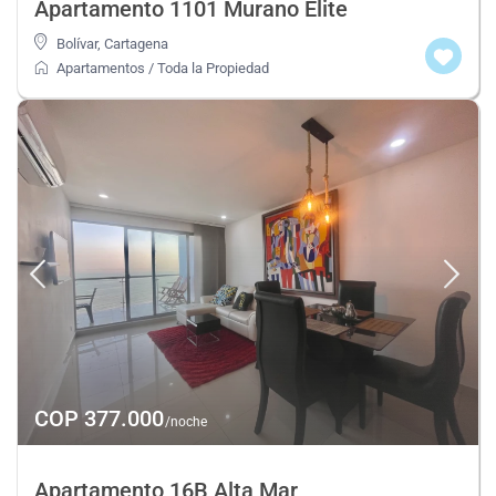
Apartamento 1101 Murano Elite
Bolívar
,
Cartagena
Apartamentos
/
Toda la Propiedad
COP 377.000
/noche
Apartamento 16B Alta Mar