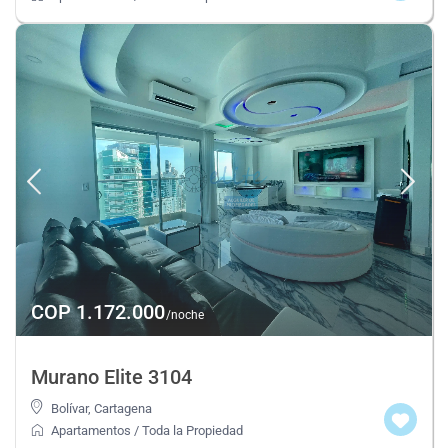
COP 1.172.000
/noche
Murano Elite 3104
Bolívar
,
Cartagena
Apartamentos
/
Toda la Propiedad