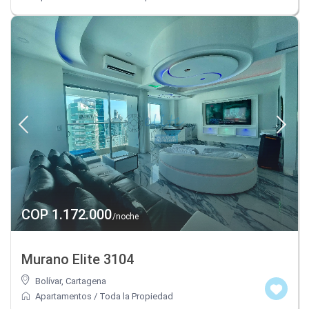
COP 1.172.000
/noche
Murano Elite 3104
Bolívar
,
Cartagena
Apartamentos
/
Toda la Propiedad